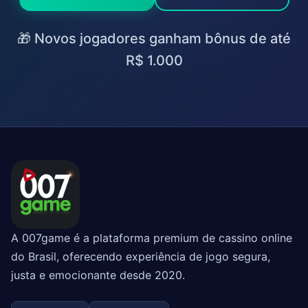
🎁 Novos jogadores ganham bônus de até
R$ 1.000
A 007game é a plataforma premium de cassino online
do Brasil, oferecendo experiência de jogo segura,
justa e emocionante desde 2020.