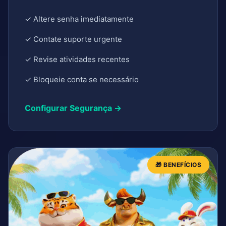
✓ Altere senha imediatamente
✓ Contate suporte urgente
✓ Revise atividades recentes
✓ Bloqueie conta se necessário
Configurar Segurança →
🎁 BENEFÍCIOS