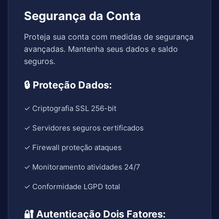
Segurança da Conta
Proteja sua conta com medidas de segurança
avançadas. Mantenha seus dados e saldo
seguros.
🔒 Proteção Dados:
✓ Criptografia SSL 256-bit
✓ Servidores seguros certificados
✓ Firewall proteção ataques
✓ Monitoramento atividades 24/7
✓ Conformidade LGPD total
🔐 Autenticação Dois Fatores: