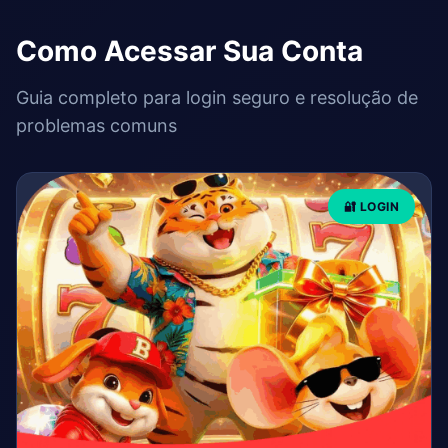
Como Acessar Sua Conta
Guia completo para login seguro e resolução de
problemas comuns
🔐 LOGIN