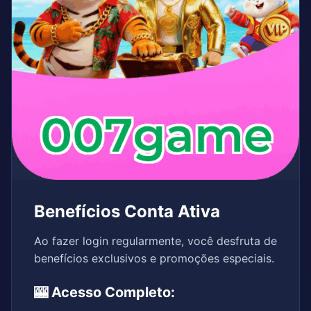
Benefícios Conta Ativa
Ao fazer login regularmente, você desfruta de
benefícios exclusivos e promoções especiais.
🎰 Acesso Completo: