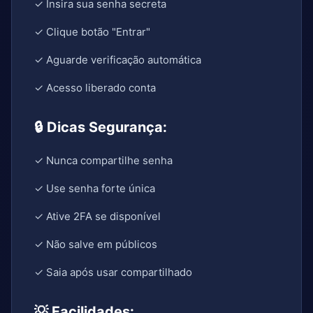
✓ Insira sua senha secreta
✓ Clique botão "Entrar"
✓ Aguarde verificação automática
✓ Acesso liberado conta
🔒 Dicas Segurança:
✓ Nunca compartilhe senha
✓ Use senha forte única
✓ Ative 2FA se disponível
✓ Não salve em públicos
✓ Saia após usar compartilhado
💡 Facilidades: