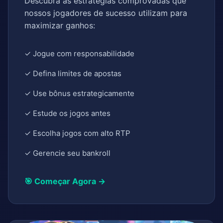
Descubra as estratégias comprovadas que
nossos jogadores de sucesso utilizam para
maximizar ganhos:
✓ Jogue com responsabilidade
✓ Defina limites de apostas
✓ Use bônus estrategicamente
✓ Estude os jogos antes
✓ Escolha jogos com alto RTP
✓ Gerencie seu bankroll
🎯 Começar Agora →