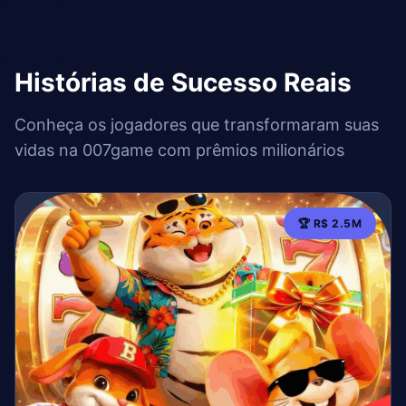
Histórias de Sucesso Reais
Conheça os jogadores que transformaram suas
vidas na 007game com prêmios milionários
🏆 R$ 2.5M