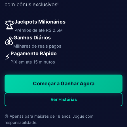
com bônus exclusivos!
Jackpots Milionários
🏆
Prêmios de até R$ 2.5M
Ganhos Diários
💰
Milhares de reais pagos
Pagamento Rápido
⚡
PIX em até 15 minutos
Começar a Ganhar Agora
Ver Histórias
🔞 Apenas para maiores de 18 anos. Jogue com
responsabilidade.