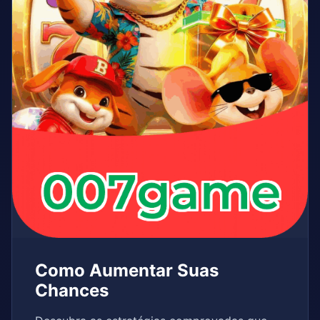
Como Aumentar Suas
Chances