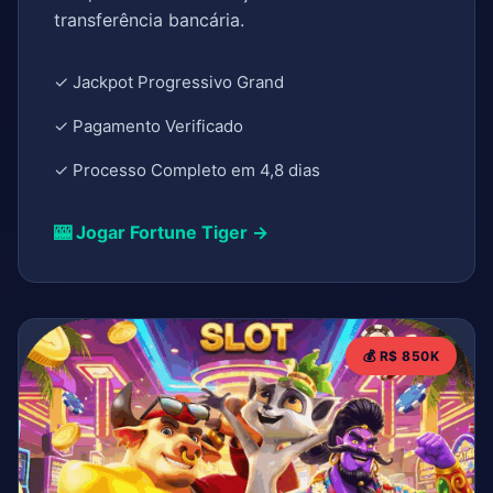
transferência bancária.
✓ Jackpot Progressivo Grand
✓ Pagamento Verificado
✓ Processo Completo em 4,8 dias
🎰 Jogar Fortune Tiger →
💰 R$ 850K