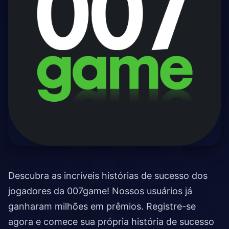
Descubra as incríveis histórias de sucesso dos
jogadores da 007game! Nossos usuários já
ganharam milhões em prêmios. Registre-se
agora e comece sua própria história de sucesso